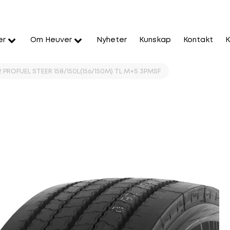
er
Om Heuver
Nyheter
Kunskap
Kontakt
K
2 PROFUEL STEER 158/150L(156/150M) TL M+S 3PMSF