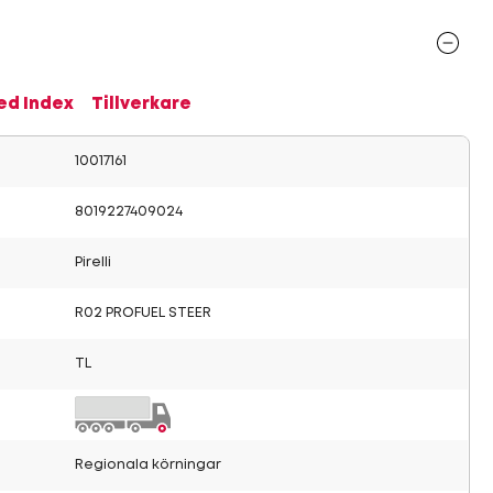
ed Index
Tillverkare
10017161
8019227409024
Pirelli
R02 PROFUEL STEER
TL
Regionala körningar