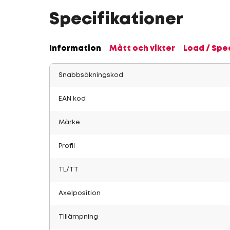
Specifikationer
Information
Mått och vikter
Load / Spe
Snabbsökningskod
EAN kod
Märke
Profil
TL/TT
Axelposition
Tillämpning