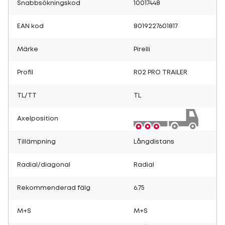
Snabbsökningskod
10017448
EAN kod
8019227601817
Märke
Pirelli
Profil
R02 PRO TRAILER
TL/TT
TL
Axelposition
Tillämpning
Långdistans
Radial/diagonal
Radial
Rekommenderad fälg
6.75
M+S
M+S