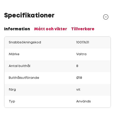
Specifikationer
Information
Mått och vikter
Tillverkare
Snabbsökningskod
10017631
Märke
Valtra
Antal bulthål
8
Bulthålsutförande
Ø18
färg
vit
Typ
Används