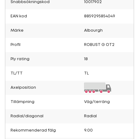
Snabbsökningskod
10017902
EAN kod
8859295854049
Märke
Albourgh
Profil
ROBUST G OT2
Ply rating
18
TL/TT
TL
Axelposition
Tillämpning
Väg/terräng
Radial/diagonal
Radial
Rekommenderad fälg
9.00