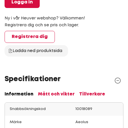
Logga in
Ny i vår Heuver webshop? Välkommen!
Registrera dig och se pris och lager.
Registrera dig
Ladda ned produktsida
Specifikationer
Information
Mått och vikter
Tillverkare
Snabbsökningskod
10018089
Märke
Aeolus