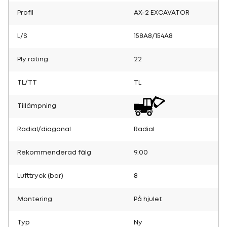
Profil
AX-2 EXCAVATOR
L/S
158A8/154A8
Ply rating
22
TL/TT
TL
Tillämpning
Radial/diagonal
Radial
Rekommenderad fälg
9.00
Lufttryck (bar)
8
Montering
På hjulet
Typ
Ny