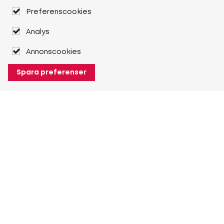
Preferenscookies
Analys
Annonscookies
Spara preferenser
Om Heuver
Om Heuver
Historik
Mer Om Heuver