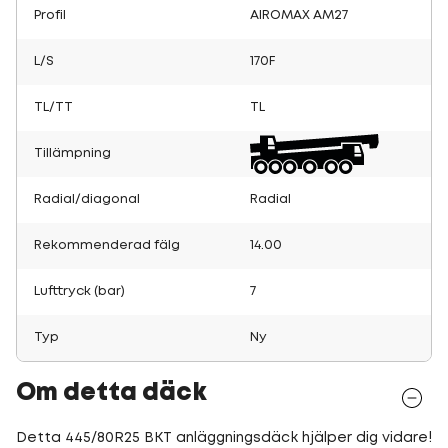
Profil
AIROMAX AM27
L/S
170F
TL/TT
TL
Tillämpning
Radial/diagonal
Radial
Rekommenderad fälg
14.00
Lufttryck (bar)
7
Typ
Ny
Om detta däck
Detta 445/80R25 BKT anläggningsdäck hjälper dig vidare!