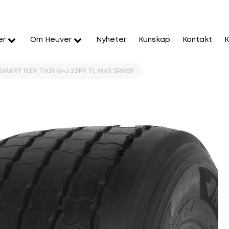
er
Om Heuver
Nyheter
Kunskap
Kontakt
K
SMART FLEX TH31 164J 22PR TL M+S 3PMSF