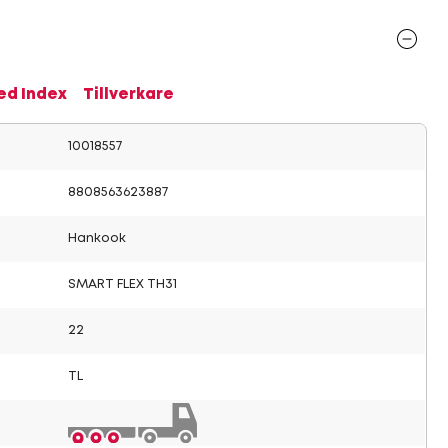
ed Index
Tillverkare
10018557
8808563623887
Hankook
SMART FLEX TH31
22
TL