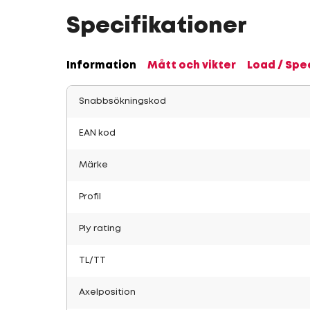
Specifikationer
Information
Mått och vikter
Load / Spe
Snabbsökningskod
EAN kod
Märke
Profil
Ply rating
TL/TT
Axelposition