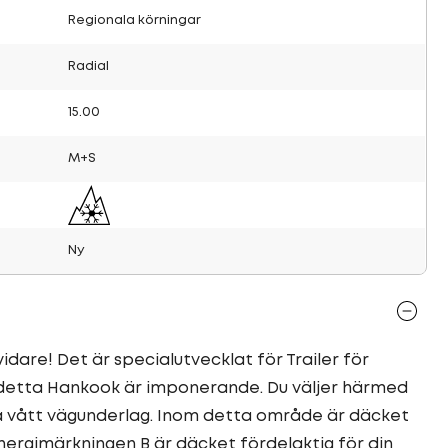
Regionala körningar
Radial
15.00
M+S
Ny
dare! Det är specialutvecklat för Trailer för
r detta Hankook är imponerande. Du väljer härmed
å vått vägunderlag. Inom detta område är däcket
nergimärkningen B är däcket fördelaktig för din