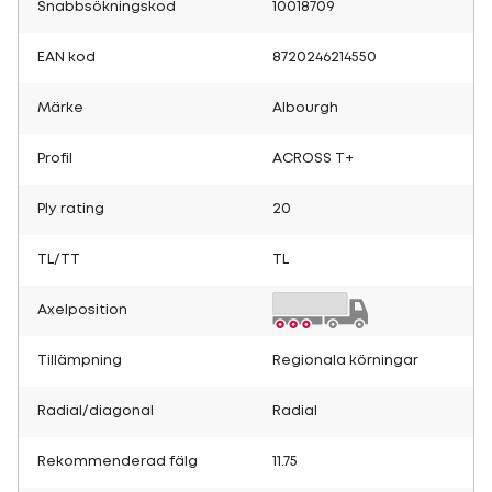
Snabbsökningskod
10018709
EAN kod
8720246214550
Märke
Albourgh
Profil
ACROSS T+
Ply rating
20
TL/TT
TL
Axelposition
Tillämpning
Regionala körningar
Radial/diagonal
Radial
Rekommenderad fälg
11.75