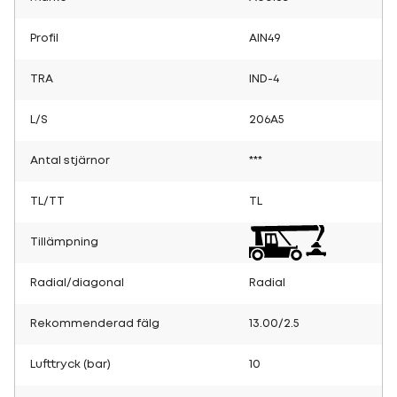
Profil
AIN49
TRA
IND-4
L/S
206A5
Antal stjärnor
***
TL/TT
TL
Tillämpning
Radial/diagonal
Radial
Rekommenderad fälg
13.00/2.5
Lufttryck (bar)
10