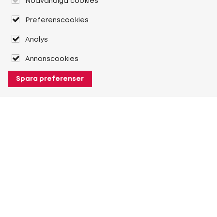
Nödvändiga cookies
Preferenscookies
Analys
Annonscookies
Spara preferenser
Om Heuver
Om Heuver
Historik