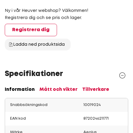
Ny i vår Heuver webshop? Välkommen!
Registrera dig och se pris och lager.
Registrera dig
Ladda ned produktsida
Specifikationer
Information
Mått och vikter
Tillverkare
Snabbsökningskod
10019024
EAN kod
8720246211771
Märke
Aeolus