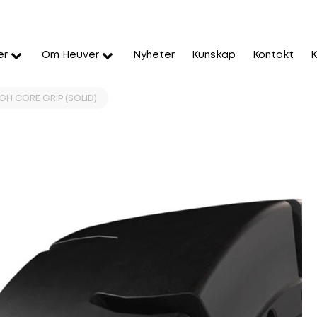
er
Om Heuver
Nyheter
Kunskap
Kontakt
K
GH CORE GRIP (SOLID)