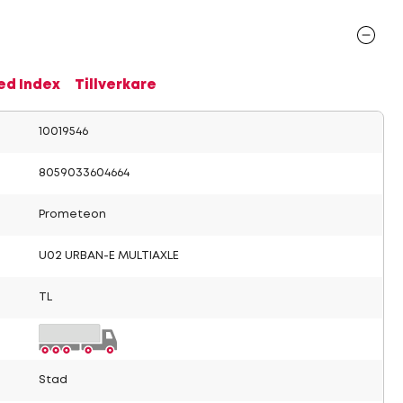
ed Index
Tillverkare
10019546
8059033604664
Prometeon
U02 URBAN-E MULTIAXLE
TL
Stad