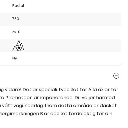
Radial
7.50
M+S
Ny
vidare! Det är specialutvecklat för Alla axlar för
tta Prometeon är imponerande. Du väljer härmed
å vått vägunderlag. Inom detta område är däcket
nergimärkningen B är däcket fördelaktig för din