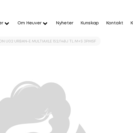
er
Om Heuver
Nyheter
Kunskap
Kontakt
K
N U02 URBAN-E MULTIAXLE 152/148J TL M+S 3PMSF