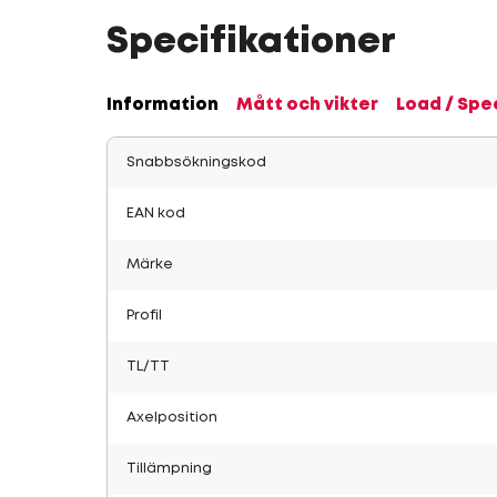
Specifikationer
Information
Mått och vikter
Load / Spe
Snabbsökningskod
EAN kod
Märke
Profil
TL/TT
Axelposition
Tillämpning