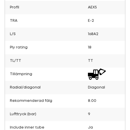
Profil
AEX5
TRA
E-2
L/S
168A2
Ply rating
18
TL/TT
TT
Tillämpning
Radial/diagonal
Diagonal
Rekommenderad fälg
8.00
Lufttryck (bar)
9
Include inner tube
Ja