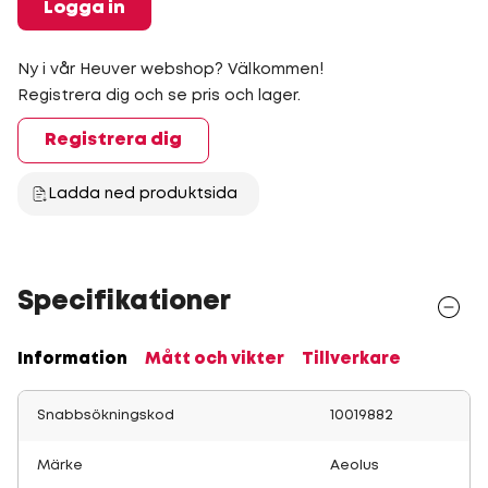
Logga in
Ny i vår Heuver webshop? Välkommen!
Registrera dig och se pris och lager.
Registrera dig
Ladda ned produktsida
Specifikationer
Information
Mått och vikter
Tillverkare
Snabbsökningskod
10019882
Märke
Aeolus