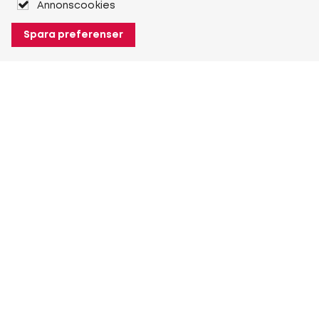
Annonscookies
Spara preferenser
Om Heuver
Om Heuver
Historik
Mer Om Heuver
Min Heuver