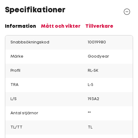
Specifikationer
Information
Mått och vikter
Tillverkare
Snabbsökningskod
10019980
Märke
Goodyear
Profil
RL-5K
TRA
L-5
L/S
193A2
Antal stjärnor
**
TL/TT
TL