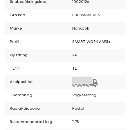
Snabbsökningskod
10020126
EAN kod
8808563587516
Märke
Hankook
Profil
SMART WORK AM15+
Ply rating
24
TL/TT
TL
Axelposition
Tillämpning
Väg/terräng
Radial/diagonal
Radial
Rekommenderad fälg
11.75