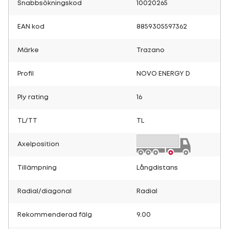
Snabbsökningskod
10020265
EAN kod
8859305597362
Märke
Trazano
Profil
NOVO ENERGY D
Ply rating
16
TL/TT
TL
Axelposition
Tillämpning
Långdistans
Radial/diagonal
Radial
Rekommenderad fälg
9.00