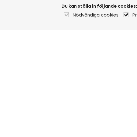
Du kan ställa in följande cookies:
Nödvändiga cookies
P
Om Heuver
Om Heuver
Historik
Mer Om Heuver