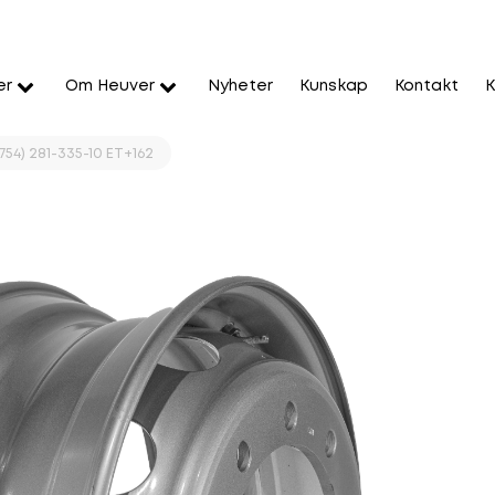
er
Om Heuver
Nyheter
Kunskap
Kontakt
K
754) 281-335-10 ET+162