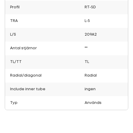
Profil
RT-5D
TRA
L-5
L/S
209A2
Antal stjärnor
**
TL/TT
TL
Radial/diagonal
Radial
Include inner tube
ingen
Typ
Används