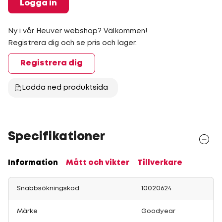
Logga in
Ny i vår Heuver webshop? Välkommen!
Registrera dig och se pris och lager.
Registrera dig
Ladda ned produktsida
Specifikationer
Information
Mått och vikter
Tillverkare
Snabbsökningskod
10020624
Märke
Goodyear