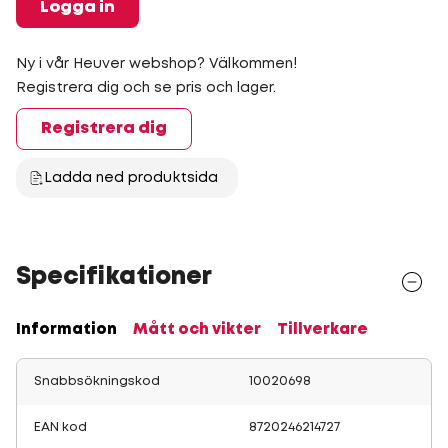
Logga in
Ny i vår Heuver webshop? Välkommen!
Registrera dig och se pris och lager.
Registrera dig
Ladda ned produktsida
Specifikationer
Information
Mått och vikter
Tillverkare
Snabbsökningskod
10020698
EAN kod
8720246214727