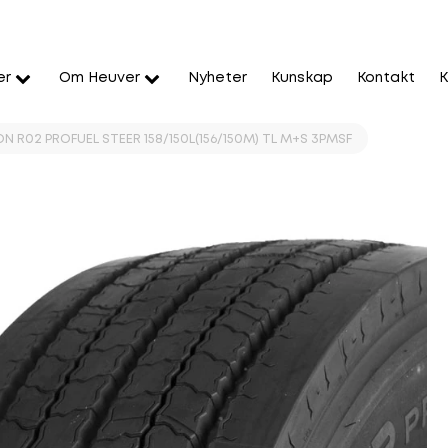
er
Om Heuver
Nyheter
Kunskap
Kontakt
K
N R02 PROFUEL STEER 158/150L(156/150M) TL M+S 3PMSF