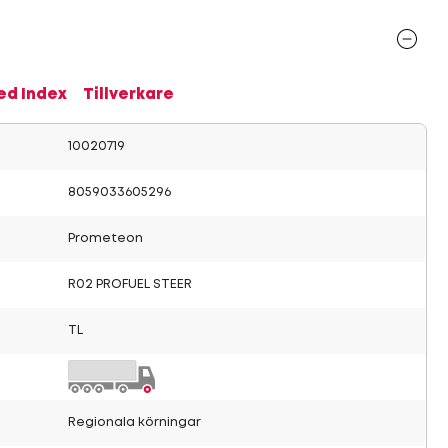
ed Index
Tillverkare
10020719
8059033605296
Prometeon
R02 PROFUEL STEER
TL
Regionala körningar