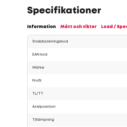
Specifikationer
Information
Mått och vikter
Load / Spe
Snabbsökningskod
EAN kod
Märke
Profil
TL/TT
Axelposition
Tillämpning