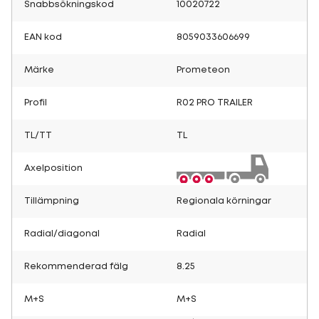
Snabbsökningskod
10020722
EAN kod
8059033606699
Märke
Prometeon
Profil
R02 PRO TRAILER
TL/TT
TL
Axelposition
Tillämpning
Regionala körningar
Radial/diagonal
Radial
Rekommenderad fälg
8.25
M+S
M+S