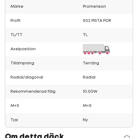
Märke
Prometeon
Profil
S02 PISTA POR
TL/TT
TL
Axelposition
Tillämpning
Terräng
Radial/diagonal
Radial
Rekommenderad fälg
10.00W
M+S
M+S
Typ
Ny
Om detta däck