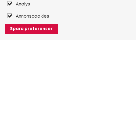
Analys
Annonscookies
Spara preferenser
Om Heuver
Om Heuver
Historik
Mer Om Heuver