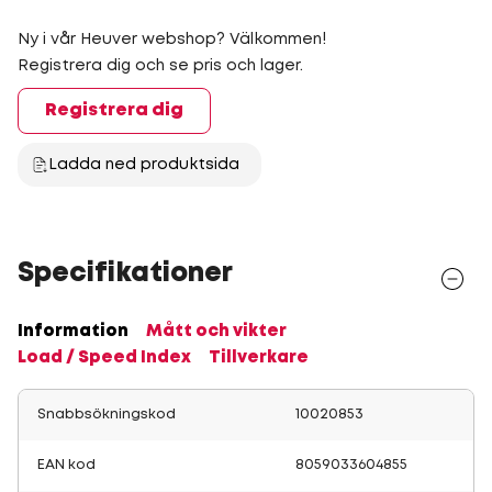
Ny i vår Heuver webshop? Välkommen!
Registrera dig och se pris och lager.
Registrera dig
Ladda ned produktsida
Specifikationer
Information
Mått och vikter
Load / Speed Index
Tillverkare
Snabbsökningskod
10020853
EAN kod
8059033604855