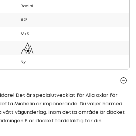
Radial
11.75
M+S
Ny
dare! Det är specialutvecklat för Alla axlar för
 detta Michelin är imponerande. Du väljer härmed
å vått vägunderlag. Inom detta område är däcket
rkningen B är däcket fördelaktig för din