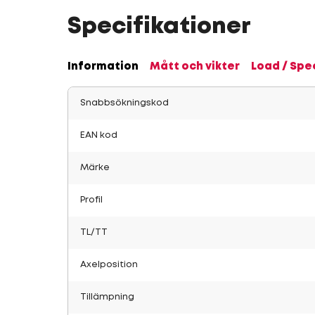
Specifikationer
Information
Mått och vikter
Load / Spe
Snabbsökningskod
EAN kod
Märke
Profil
TL/TT
Axelposition
Tillämpning