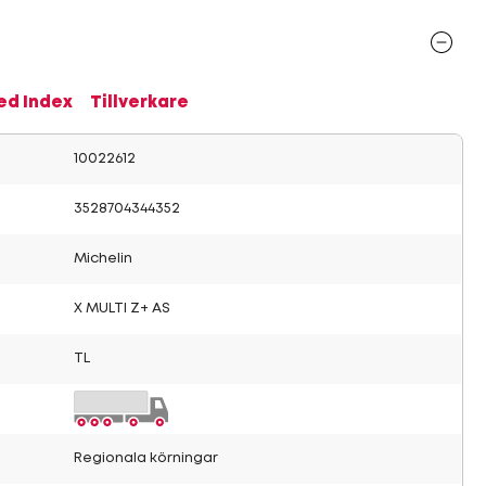
ed Index
Tillverkare
10022612
3528704344352
Michelin
X MULTI Z+ AS
TL
Regionala körningar