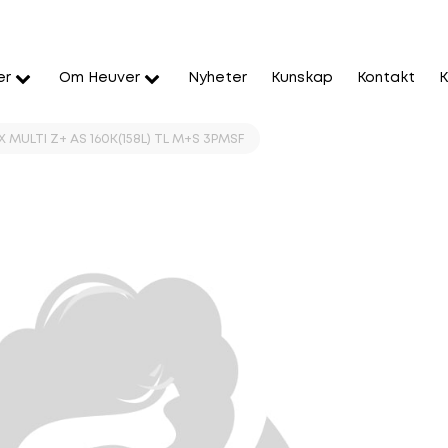
er
Om Heuver
Nyheter
Kunskap
Kontakt
K
X MULTI Z+ AS 160K(158L) TL M+S 3PMSF