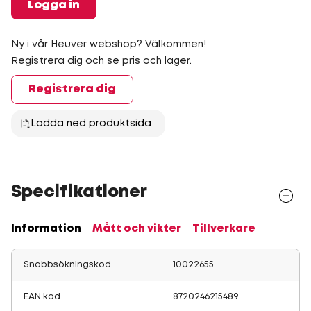
Logga in
Ny i vår Heuver webshop? Välkommen!
Registrera dig och se pris och lager.
Registrera dig
Ladda ned produktsida
Specifikationer
Information
Mått och vikter
Tillverkare
Snabbsökningskod
10022655
EAN kod
8720246215489