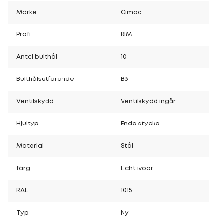
Märke
Cimac
Profil
RIM
Antal bulthål
10
Bulthålsutförande
B3
Ventilskydd
Ventilskydd ingår
Hjultyp
Enda stycke
Material
Stål
färg
Licht ivoor
RAL
1015
Typ
Ny