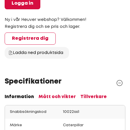
Logga in
Ny i vår Heuver webshop? Välkommen!
Registrera dig och se pris och lager.
Registrera dig
Ladda ned produktsida
Specifikationer
Information
Mått och vikter
Tillverkare
Snabbsökningskod
10022661
Märke
Caterpillar