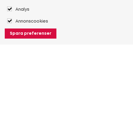
Analys
Annonscookies
Spara preferenser
Om Heuver
Om Heuver
Historik
Mer Om Heuver