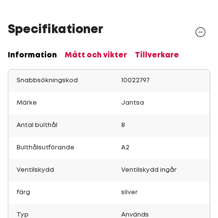
Specifikationer
Information
Mått och vikter
Tillverkare
Snabbsökningskod
10022797
Märke
Jantsa
Antal bulthål
8
Bulthålsutförande
A2
Ventilskydd
Ventilskydd ingår
färg
silver
Typ
Används