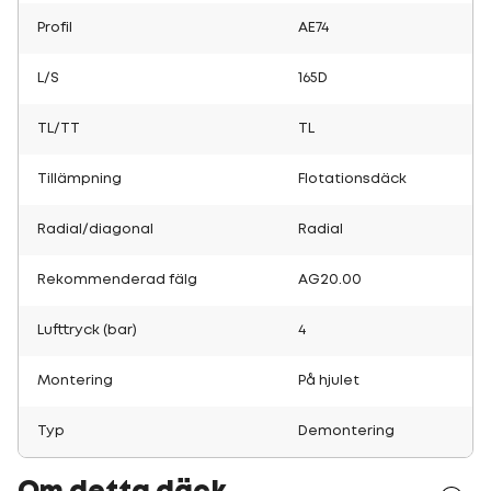
Profil
AE74
L/S
165D
TL/TT
TL
Tillämpning
Flotationsdäck
Radial/diagonal
Radial
Rekommenderad fälg
AG20.00
Lufttryck (bar)
4
Montering
På hjulet
Typ
Demontering