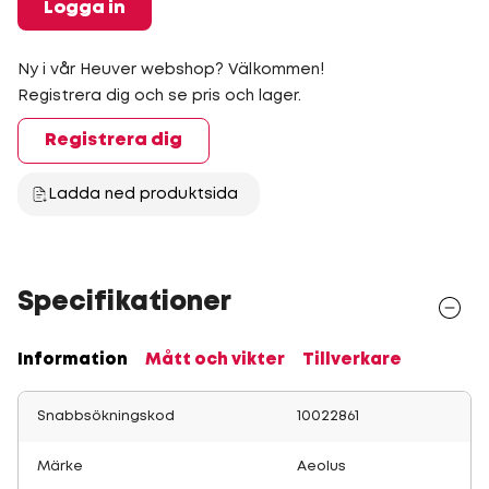
Logga in
Ny i vår Heuver webshop? Välkommen!
Registrera dig och se pris och lager.
Registrera dig
Ladda ned produktsida
Specifikationer
Information
Mått och vikter
Tillverkare
Snabbsökningskod
10022861
Märke
Aeolus