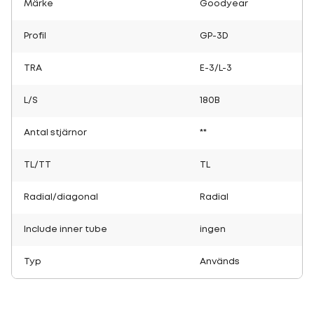
Märke
Goodyear
Profil
GP-3D
TRA
E-3/L-3
L/S
180B
Antal stjärnor
**
TL/TT
TL
Radial/diagonal
Radial
Include inner tube
ingen
Typ
Används