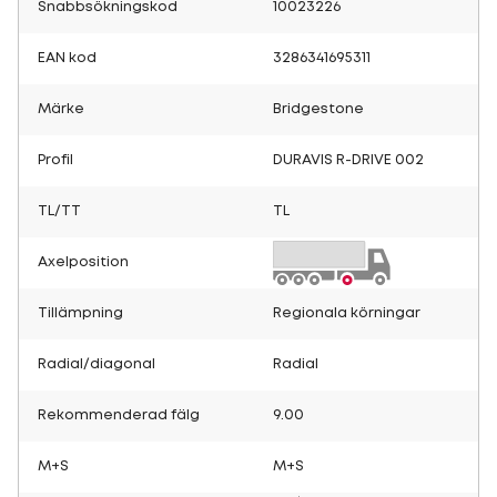
Snabbsökningskod
10023226
EAN kod
3286341695311
Märke
Bridgestone
Profil
DURAVIS R-DRIVE 002
TL/TT
TL
Axelposition
Tillämpning
Regionala körningar
Radial/diagonal
Radial
Rekommenderad fälg
9.00
M+S
M+S