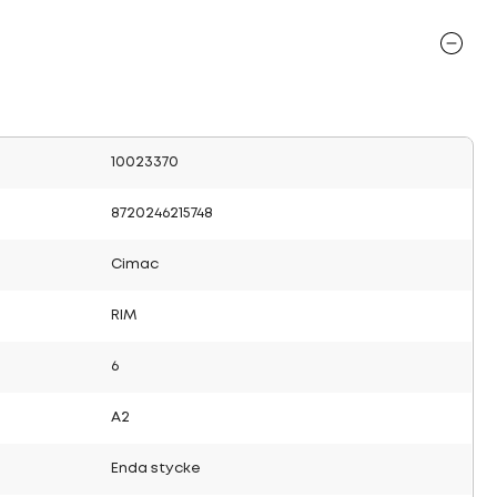
10023370
8720246215748
Cimac
RIM
6
A2
Enda stycke