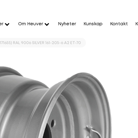
er
Om Heuver
Nyheter
Kunskap
Kontakt
K
71655) RAL 9006 SILVER 161-205-6 A2 ET-70