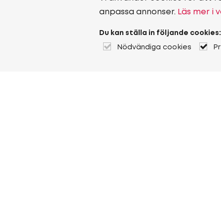
anpassa annonser.
Läs mer i v
Du kan ställa in följande cookies:
Nödvändiga cookies
P
Om Heuver
Om Heuver
Historik
Mer Om Heuver