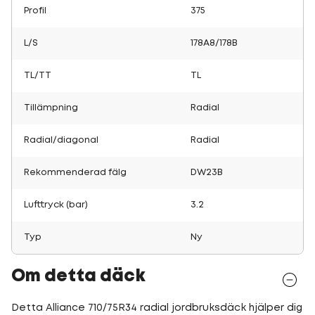
Profil
375
L/S
178A8/178B
TL/TT
TL
Tillämpning
Radial
Radial/diagonal
Radial
Rekommenderad fälg
DW23B
Lufttryck (bar)
3.2
Typ
Ny
Om detta däck
Detta Alliance 710/75R34 radial jordbruksdäck hjälper dig