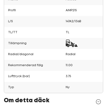
Profil
AMP215
L/S
147A2/136B
TL/TT
TL
Tillämpning
Radial/diagonal
Radial
Rekommenderad fälg
11.00
Lufttryck (bar)
3.75
Typ
Ny
Om detta däck