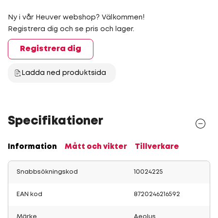
Ny i vår Heuver webshop? Välkommen!
Registrera dig och se pris och lager.
Registrera dig
Ladda ned produktsida
Specifikationer
Information
Mått och vikter
Tillverkare
Snabbsökningskod
10024225
EAN kod
8720246216592
Märke
Aeolus