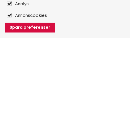
Analys
Annonscookies
Spara preferenser
Om Heuver
Om Heuver
Historik
Mer Om Heuver