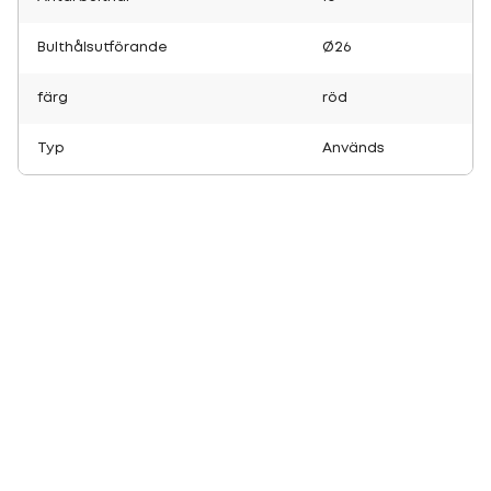
Bulthålsutförande
Ø26
färg
röd
Typ
Används