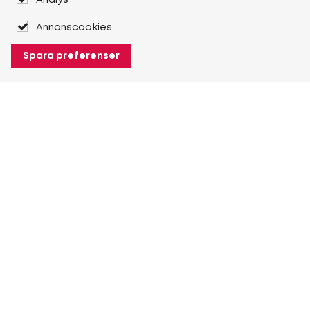
Analys
Annonscookies
Spara preferenser
Om Heuver
Om Heuver
Historik
Mer Om Heuver