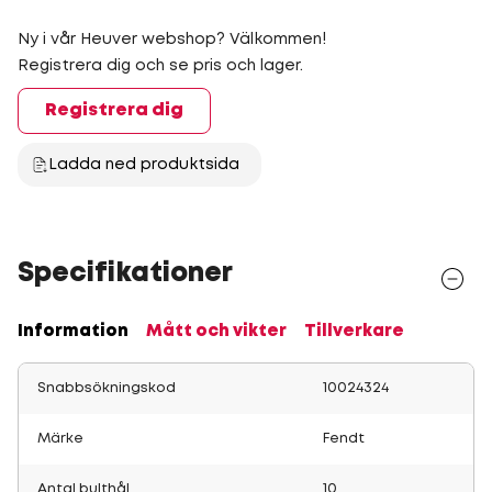
Ny i vår Heuver webshop? Välkommen!
Registrera dig och se pris och lager.
Registrera dig
Ladda ned produktsida
Specifikationer
Information
Mått och vikter
Tillverkare
Snabbsökningskod
10024324
Märke
Fendt
Antal bulthål
10