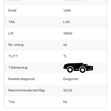
Profil
Y69K
TRA
L-5S
L/S
218A2
Ply rating
40
TL/TT
TL
Tillämpning
Radial/diagonal
Diagonal
Rekommenderad fälg
22.00
Typ
Ny