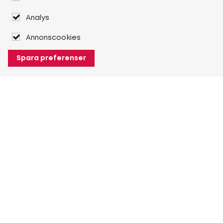
Analys
Annonscookies
Spara preferenser
Om Heuver
Om Heuver
Historik
Mer Om Heuver