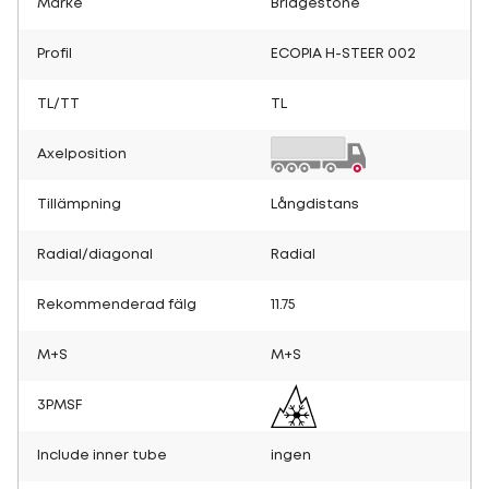
Märke
Bridgestone
Profil
ECOPIA H-STEER 002
TL/TT
TL
Axelposition
Tillämpning
Långdistans
Radial/diagonal
Radial
Rekommenderad fälg
11.75
M+S
M+S
3PMSF
Include inner tube
ingen