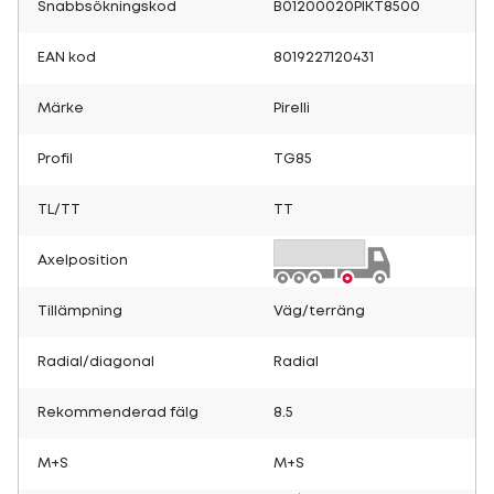
Snabbsökningskod
B01200020PIKT8500
EAN kod
8019227120431
Märke
Pirelli
Profil
TG85
TL/TT
TT
Axelposition
Tillämpning
Väg/terräng
Radial/diagonal
Radial
Rekommenderad fälg
8.5
M+S
M+S