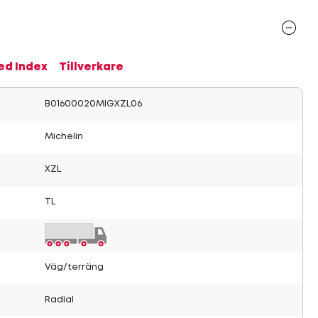
ed Index
Tillverkare
B01600020MIGXZL06
Michelin
XZL
TL
Väg/terräng
Radial