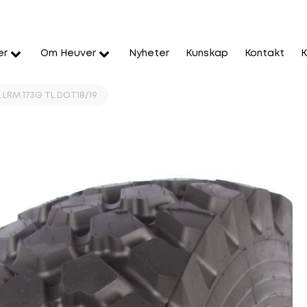
er
Om Heuver
Nyheter
Kunskap
Kontakt
K
 LRM 173G TL DOT18/19