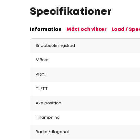
Specifikationer
Information
Mått och vikter
Load / Spe
Snabbsökningskod
Märke
Profil
TL/TT
Axelposition
Tillämpning
Radial/diagonal