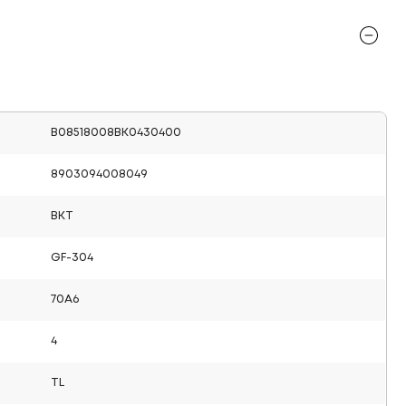
B08518008BK0430400
8903094008049
BKT
GF-304
70A6
4
TL