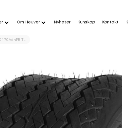
er
Om Heuver
Nyheter
Kunskap
Kontakt
K
04 70A6 4PR TL