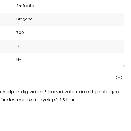
Små däck
Diagonal
7.00
1.5
Ny
hjälper dig vidare! Härvid väljer du ett profildjup
vändas med ett tryck på 1,5 bar.