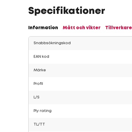
Specifikationer
Information
Mått och vikter
Tillverkare
Snabbsökningskod
EAN kod
Märke
Profil
L/S
Ply rating
TL/TT