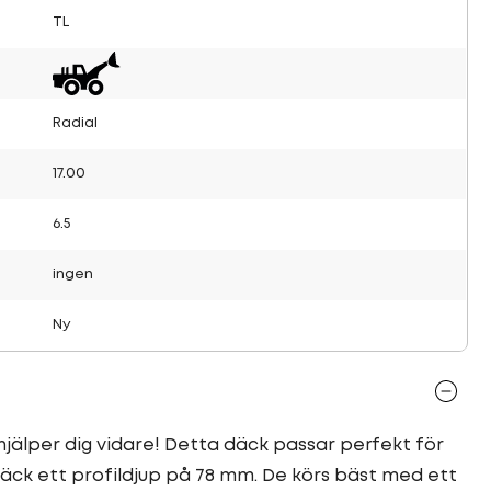
TL
Radial
17.00
6.5
ingen
Ny
jälper dig vidare! Detta däck passar perfekt för
äck ett profildjup på 78 mm. De körs bäst med ett