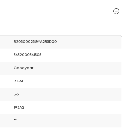
B20500025GYA2R5D00
5452000541505
Goodyear
RT-5D
L-5
193A2
**