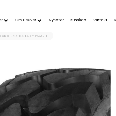
er
Om Heuver
Nyheter
Kunskap
Kontakt
K
R RT-5D HI-STAB ** 193A2 TL