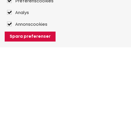
Preferenscookies
Analys
Annonscookies
Spara preferenser
Om Heuver
Om Heuver
Historik
Mer Om Heuver
Min Heuver
Logga in
Registrera dig