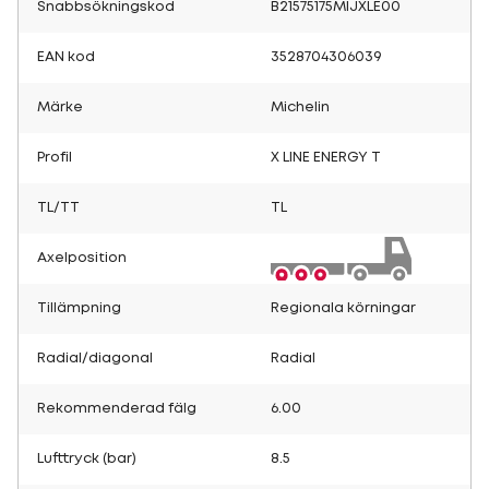
Snabbsökningskod
B21575175MIJXLE00
EAN kod
3528704306039
Märke
Michelin
Profil
X LINE ENERGY T
TL/TT
TL
Axelposition
Tillämpning
Regionala körningar
Radial/diagonal
Radial
Rekommenderad fälg
6.00
Lufttryck (bar)
8.5