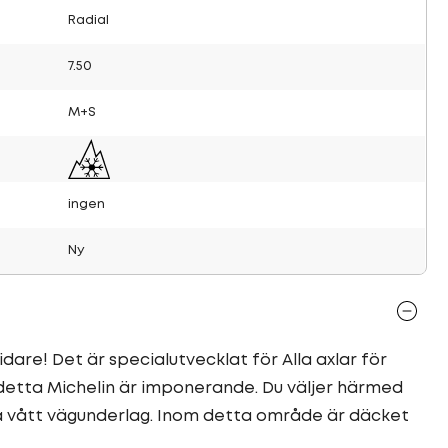
Radial
7.50
M+S
ingen
Ny
dare! Det är specialutvecklat för Alla axlar för
 detta Michelin är imponerande. Du väljer härmed
å vått vägunderlag. Inom detta område är däcket