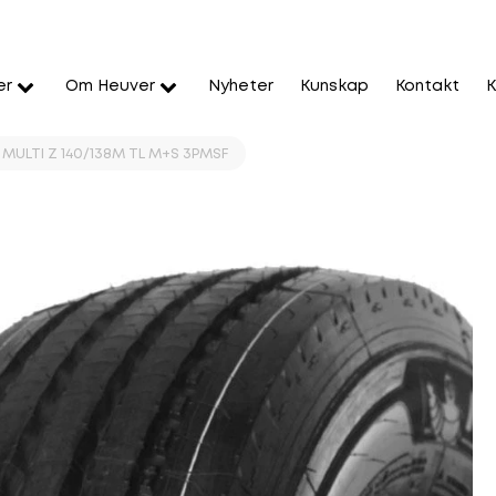
er
Om Heuver
Nyheter
Kunskap
Kontakt
K
X MULTI Z 140/138M TL M+S 3PMSF