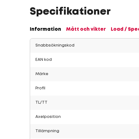
Specifikationer
Information
Mått och vikter
Load / Spe
Snabbsökningskod
EAN kod
Märke
Profil
TL/TT
Axelposition
Tillämpning