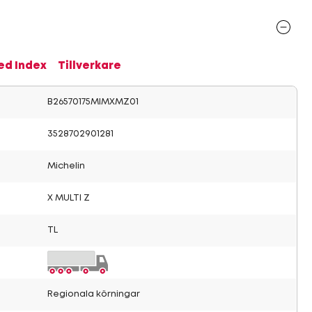
ed Index
Tillverkare
B26570175MIMXMZ01
3528702901281
Michelin
X MULTI Z
TL
Regionala körningar