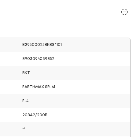
B29500025BKBS4101
8903094039852
BKT
EARTHMAX SR-41
E-4
208A2/200B
**