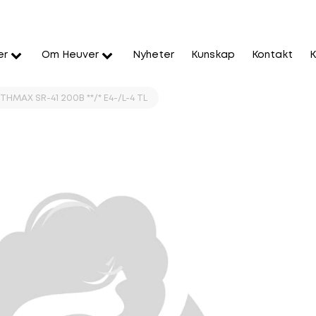
er
Om Heuver
Nyheter
Kunskap
Kontakt
K
THMAX SR-41 200B **/* E4-/L-4 TL