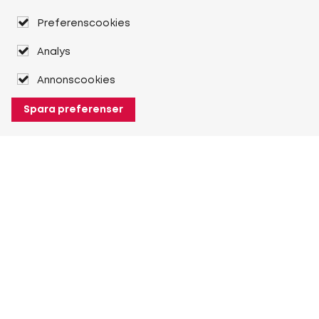
Preferenscookies
Analys
Annonscookies
Spara preferenser
Om Heuver
Om Heuver
Historik
Mer Om Heuver
Min Heuver
Logga in