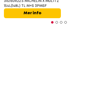
315/60R22.5 MICHELIN X MULTI Z
154L(148L) TL M+S 3PMSF
Mer info