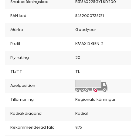
Snabbsökningskod
B31560225GYLKD200
EAN kod
5452000735751
Märke
Goodyear
Profil
KMAX D GEN-2
Ply rating
20
TL/TT
TL
Axelposition
Tillämpning
Regionala körningar
Radial/diagonal
Radial
Rekommenderad fälg
9.75