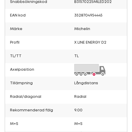
Snabbsökningskod
B31570225MILED202
EAN kod
3528704954445
Märke
Michelin
Profil
X LINE ENERGY D2
TL/TT
TL
Axelposition
Tillämpning
Långdistans
Radial/diagonal
Radial
Rekommenderad fälg
9.00
M+S
M+S