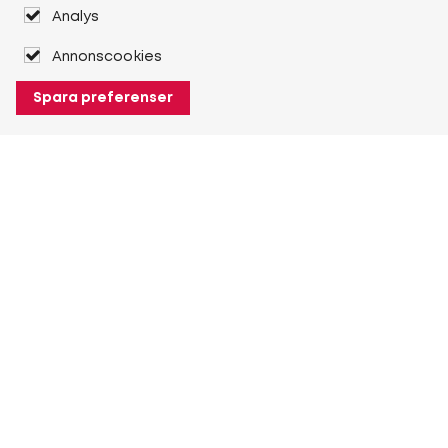
Analys
Annonscookies
Spara preferenser
Om Heuver
Om Heuver
Historik
Mer Om Heuver
Min Heuver
Logga in
Registrera dig