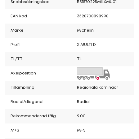
Snabbsökningskod
B31570225MILXMU01
EAN kod
3528708898998
Märke
Michelin
Profil
X MULTI D
TL/TT
TL
Axelposition
Tillämpning
Regionala körningar
Radial/diagonal
Radial
Rekommenderad fälg
9.00
M+S
M+S