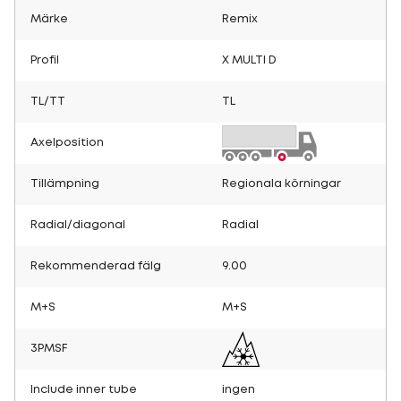
Märke
Remix
Profil
X MULTI D
TL/TT
TL
Axelposition
Tillämpning
Regionala körningar
Radial/diagonal
Radial
Rekommenderad fälg
9.00
M+S
M+S
3PMSF
Include inner tube
ingen