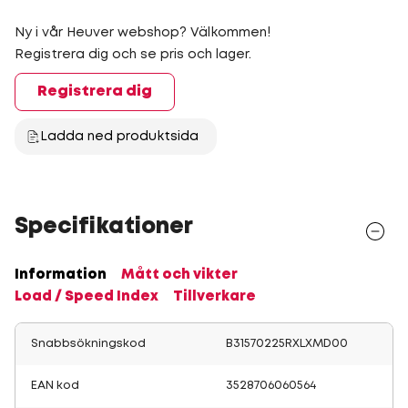
Ny i vår Heuver webshop? Välkommen!
Registrera dig och se pris och lager.
Registrera dig
Ladda ned produktsida
Specifikationer
Information
Mått och vikter
Load / Speed Index
Tillverkare
Snabbsökningskod
B31570225RXLXMD00
EAN kod
3528706060564