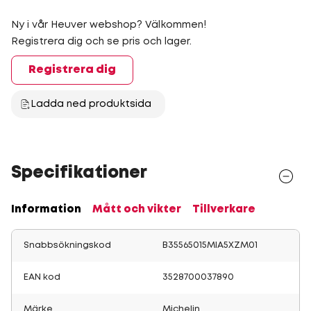
Ny i vår Heuver webshop? Välkommen!
Registrera dig och se pris och lager.
Registrera dig
Ladda ned produktsida
Specifikationer
Information
Mått och vikter
Tillverkare
Snabbsökningskod
B35565015MIA5XZM01
EAN kod
3528700037890
Märke
Michelin