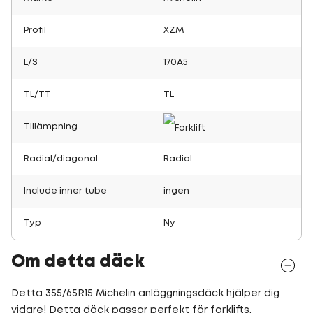
Profil
XZM
L/S
170A5
TL/TT
TL
Tillämpning
Radial/diagonal
Radial
Include inner tube
ingen
Typ
Ny
Om detta däck
Detta 355/65R15 Michelin anläggningsdäck hjälper dig
vidare! Detta däck passar perfekt för forklifts.