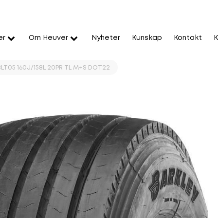
er
Om Heuver
Nyheter
Kunskap
Kontakt
K
BLT05 160J/158L 20PR TL M+S DOT22