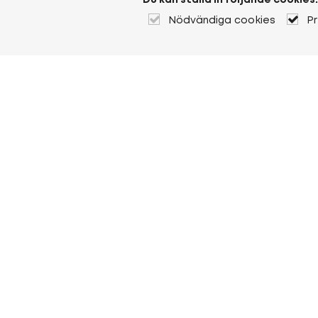
Du kan ställa in följande cookies:
Nödvändiga cookies
P
Om Heuver
Om Heuver
Historik
Mer Om Heuver
Min Heuver