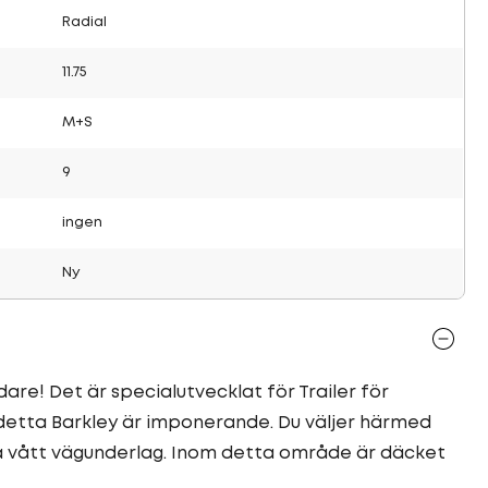
Radial
11.75
M+S
9
ingen
Ny
are! Det är specialutvecklat för Trailer för
 detta Barkley är imponerande. Du väljer härmed
å vått vägunderlag. Inom detta område är däcket