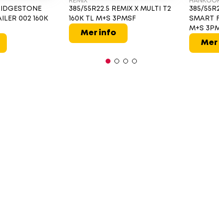
REMIX
HANKOO
BRIDGESTONE
385/55R22.5 REMIX X MULTI T2
385/55R
ILER 002 160K
160K TL M+S 3PMSF
SMART F
M+S 3P
Mer info
Mer 