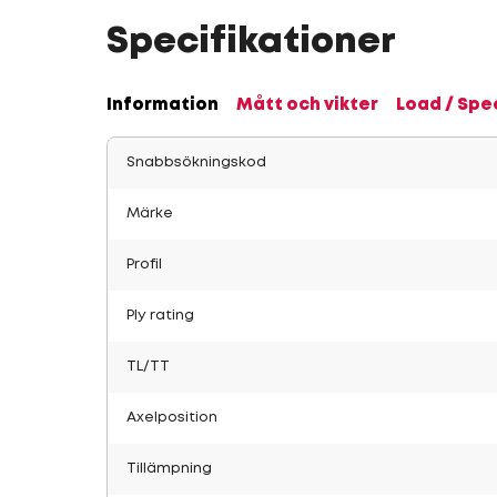
Specifikationer
Information
Mått och vikter
Load / Spe
Snabbsökningskod
Märke
Profil
Ply rating
TL/TT
Axelposition
Tillämpning