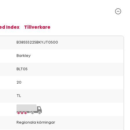
ed Index
Tillverkare
B38555225BKYJT0500
Barkley
BLT05
20
TL
Regionala körningar