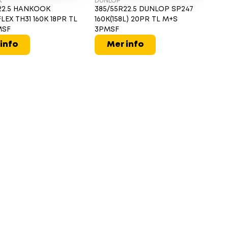
K
DUNLOP
G
22.5 HANKOOK
385/55R22.5 DUNLOP SP247
3
LEX TH31 160K 18PR TL
160K(158L) 20PR TL M+S
T 
MSF
3PMSF
M
info
Mer info