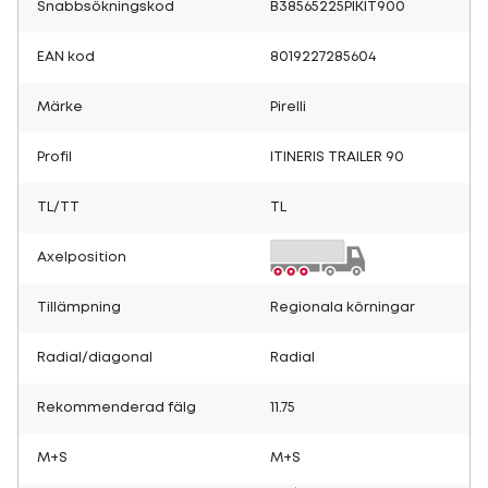
Snabbsökningskod
B38565225PIKIT900
EAN kod
8019227285604
Märke
Pirelli
Profil
ITINERIS TRAILER 90
TL/TT
TL
Axelposition
Tillämpning
Regionala körningar
Radial/diagonal
Radial
Rekommenderad fälg
11.75
M+S
M+S